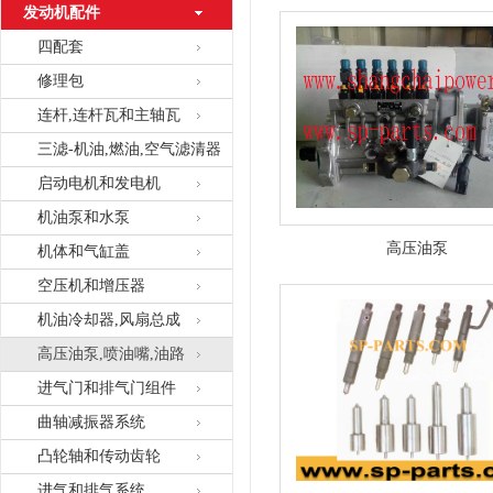
发动机配件
四配套
修理包
连杆,连杆瓦和主轴瓦
三滤-机油,燃油,空气滤清器
启动电机和发电机
机油泵和水泵
高压油泵
机体和气缸盖
空压机和增压器
机油冷却器,风扇总成
高压油泵,喷油嘴,油路
进气门和排气门组件
曲轴减振器系统
凸轮轴和传动齿轮
进气和排气系统