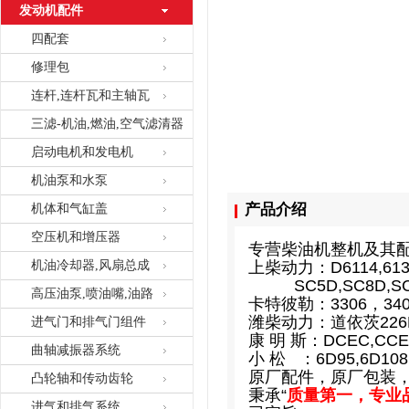
发动机配件
四配套
修理包
连杆,连杆瓦和主轴瓦
三滤-机油,燃油,空气滤清器
启动电机和发电机
机油泵和水泵
产品介绍
机体和气缸盖
空压机和增压器
专营柴油机
机油冷却器,风扇总成
上柴动力：D6114,6135,
SC5D,SC8D,SC9
高压油泵,喷油嘴,油路
卡特彼勒：3306，34
潍柴动力：道依茨226
进气门和排气门组件
康 明 斯：DCEC,CC
曲轴减振器系统
小 松 ：6D95,6D108
原厂配件，原厂包装
凸轮轴和传动齿轮
秉承“
质量第一，专业
进气和排气系统