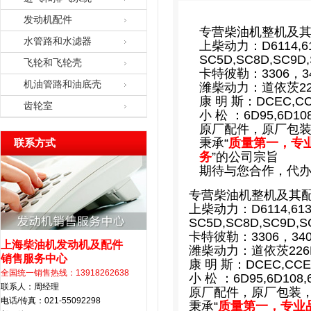
发动机配件
专营柴油机整机及
水管路和水滤器
上柴动力：D6114,6135
SC5D,SC8D,SC9
飞轮和飞轮壳
卡特彼勒：3306，3
机油管路和油底壳
潍柴动力：道依茨22
康 明 斯：DCEC,C
齿轮室
小 松 ：6D95,6D10
原厂配件，原厂包
秉承“
质量第一，专
联系方式
务
”的公司宗旨
期待与您合作，代
专营柴油机整机及其
上柴动力：D6114,6135,
SC5D,SC8D,SC9D
卡特彼勒：3306，34
上海柴油机发动机及配件
潍柴动力：道依茨226
销售服务中心
康 明 斯：DCEC,CC
全国统一销售热线：13918262638
小 松 ：6D95,6D108
联系人：周经理
原厂配件，原厂包装
电话/传真：021-55092298
秉承“
质量第一，专业